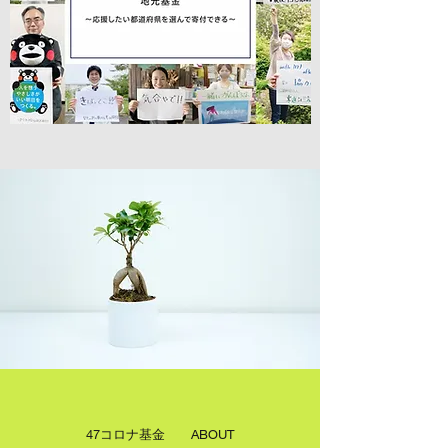
47コロナ基⾦ ABOUT